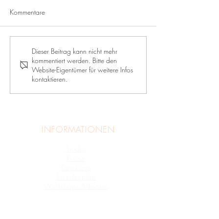
Kommentare
Afrikanischer Tanz mit
Fantastic Friday - 
Dieser Beitrag kann nicht mehr
kommentiert werden. Bitte den
Cheikou
Basics und Chore
Website-Eigentümer für weitere Infos
Nadine
kontaktieren.
INFORMATIONEN
Studio
›
Preise
›
Tanzkurse
›
Stundenplan
›
Workshops & Events
›
TANZKURSE