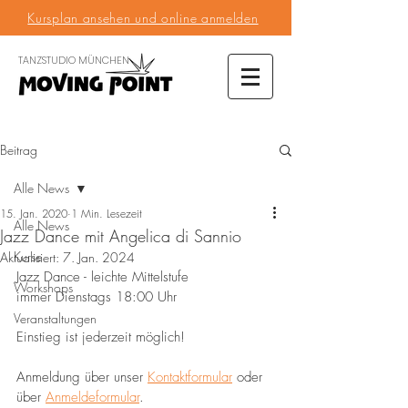
Kursplan ansehen und online anmelden
TANZSTUDIO MÜNCHEN
Beitrag
Alle News
15. Jan. 2020
1 Min. Lesezeit
Alle News
Jazz Dance mit Angelica di Sannio
Kurse
Aktualisiert:
7. Jan. 2024
Jazz Dance - leichte Mittelstufe
Workshops
immer Dienstags 18:00 Uhr
Veranstaltungen
Einstieg ist jederzeit möglich!
Anmeldung über unser 
Kontaktformular
 oder 
über 
Anmeldeformular
.