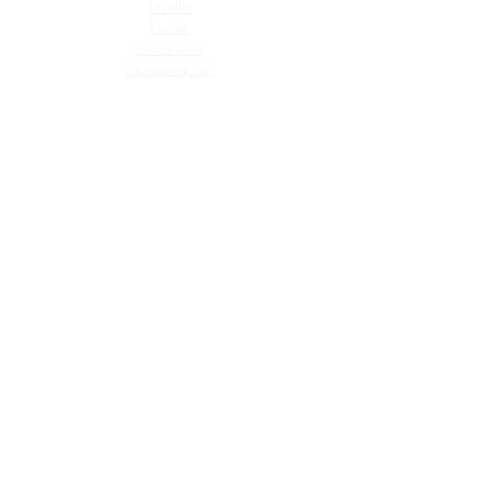
Studio
›
Preise
›
Tanzkurse
›
Stundenplan
›
Workshops & Events
›
TANZKURSE
Flamenco
›
Orientalischer Bauchtanz
›
Afrikanischer Tanz
›
Tribal Fusion
›
Jazz Dance
›
Ballett & Tanztechnik
›
ADRESSE
Tanzstudio Moving Point
Landshuter Allee 67 (Rgb.)
80636 München