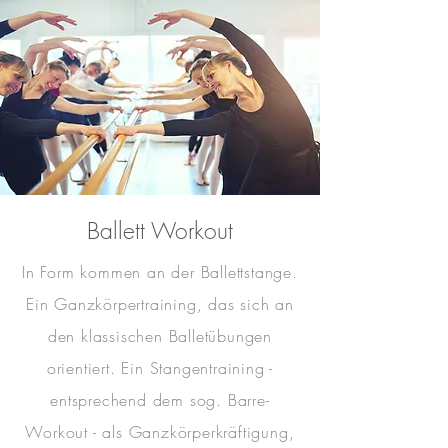
Ballett Workout
In Form kommen an der Ballettstange.
Ein Ganzkörpertraining, das sich an
den klassischen Balletübungen
orientiert. Ein Stangentraining -
entsprechend dem sog. Barre-
Workout - als Ganzkörperkräftigung,