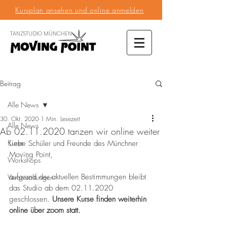
Kursplan ansehen und online anmelden
TANZSTUDIO MÜNCHEN
Beitrag
Alle News
30. Okt. 2020
1 Min. Lesezeit
Alle News
Ab 02.11.2020 tanzen wir online weiter
Kurse
Liebe Schüler und Freunde des Münchner 
Moving Point,
Workshops
aufgrund der aktuellen Bestimmungen bleibt 
Veranstaltungen
das Studio ab dem 02.11.2020 
geschlossen. 
Unsere Kurse finden weiterhin 
online über zoom statt. 