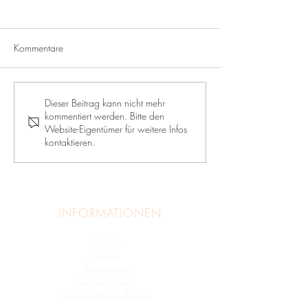
Kommentare
Afrikanischer Tanz mit
Fantastic Friday - 
Dieser Beitrag kann nicht mehr
kommentiert werden. Bitte den
Cheikou
Basics und Chore
Website-Eigentümer für weitere Infos
Nadine
kontaktieren.
INFORMATIONEN
Studio
›
Preise
›
Tanzkurse
›
Stundenplan
›
Workshops & Events
›